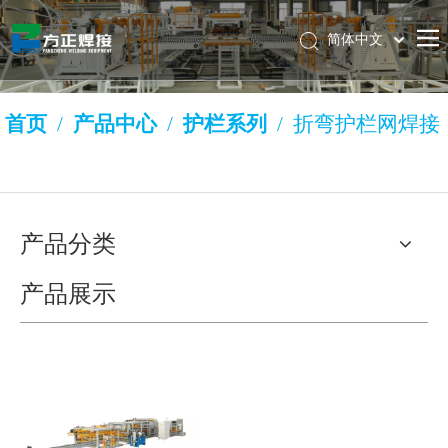
简体中文
Pусский
Français
首页
/
产品中心
/
护栏系列
/
折弯护栏网焊接
English
生产线
产品分类
产品展示